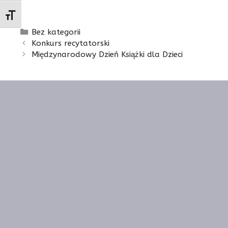
Toggle Font size
Kategorie
Bez kategorii
Konkurs recytatorski
Międzynarodowy Dzień Książki dla Dzieci